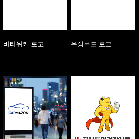
비타위키 로고
우정푸드 로고