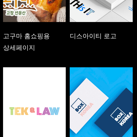
고구마 홈쇼핑용
디스아이티 로고
상세페이지