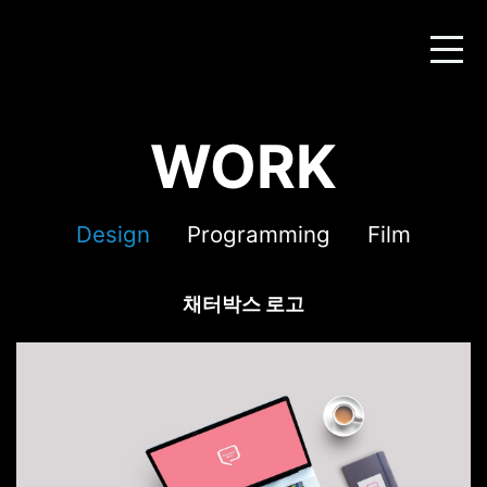
WORK
Design
Programming
Film
채터박스 로고