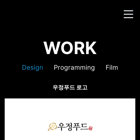
WORK
Design
Programming
Film
우정푸드 로고