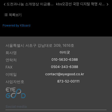
도전과나눔 소개영상 이금룡회장님(옥션창업자)
kbs오강선 국장 디지털 혁명 사용설명서 출간 기념 특별 강연회 스케치
목록보기
Powered by KBoard
서울특별시 서초구 강남대로 309, 1616호
회사명
아이굿
연락처
010-5630-6388
FAX
0504-343-6388
이메일
contact@eyegood.co.kr
사업자번호
873-52-00111
Social media