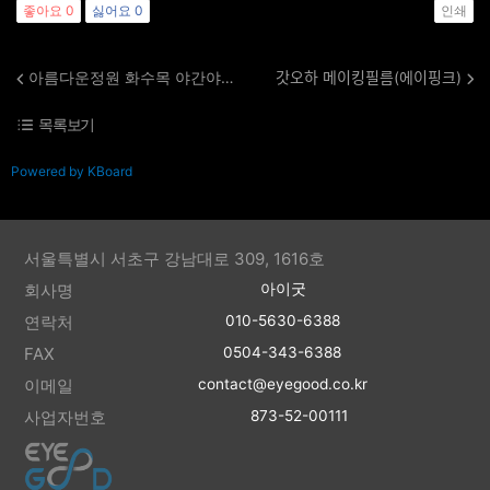
좋아요
0
싫어요
0
인쇄
아름다운정원 화수목 야간야외 웨딩
갓오하 메이킹필름(에이핑크)
목록보기
Powered by KBoard
서울특별시 서초구 강남대로 309, 1616호
회사명
아이굿
연락처
010-5630-6388
FAX
0504-343-6388
이메일
contact@eyegood.co.kr
사업자번호
873-52-00111