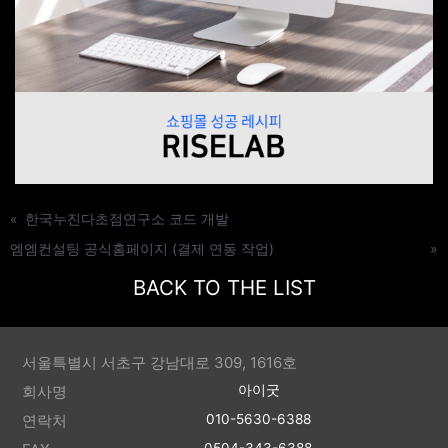
«
한국누진다초점연구소 코드 개발
엠엠컨설팅 공식홈페이지 (결제 연동 작업)
»
BACK TO THE LIST
서울특별시 서초구 강남대로 309, 1616호
회사명
아이굿
연락처
010-5630-6388