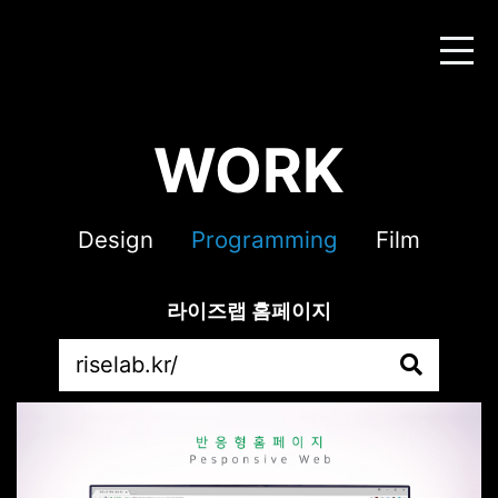
WORK
Design
Programming
Film
라이즈랩 홈페이지
riselab.kr/