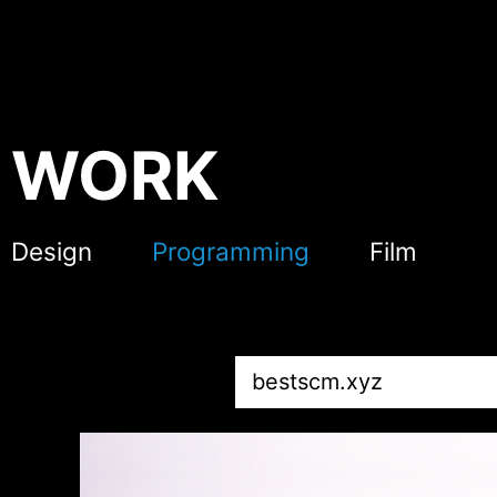
WORK
Design
Programming
Film
bestscm.xyz