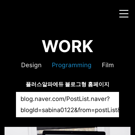
WORK
Design
Programming
Film
플러스알파에듀 블로그형 홈페이지
blog.naver.com/PostList.naver?
blogId=sabina0122&from=postList&cat