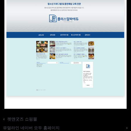
«
펫앤굿즈 쇼핑몰
유얼라인 네이버 모두 홈페이지
»